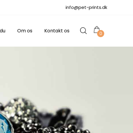
info@pet-prints.dk
 du
Om os
Kontakt os
0