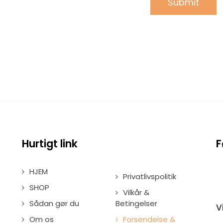
Hurtigt link
F
HJEM
Privatlivspolitik
SHOP
Vilkår &
Sådan gør du
Betingelser
V
Om os
Forsendelse &