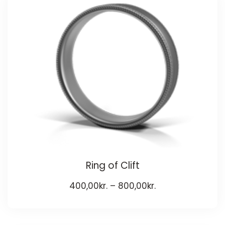
Ring of Clift
400,00
kr.
–
800,00
kr.