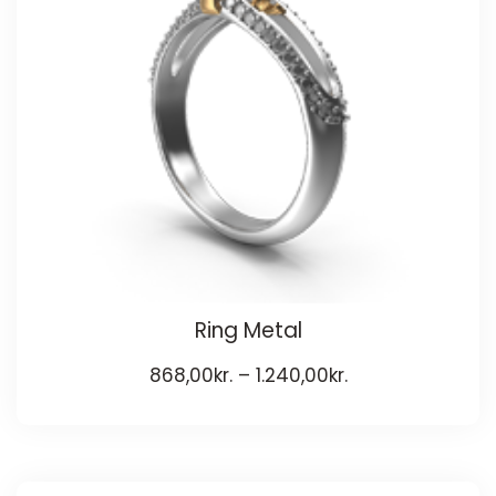
Ring Metal
868,00
kr.
–
1.240,00
kr.