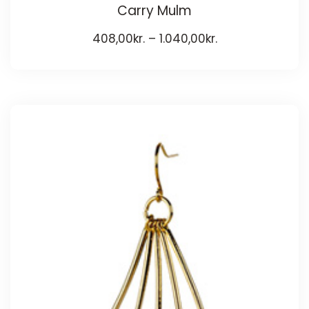
Carry Mulm
408,00
kr.
–
1.040,00
kr.