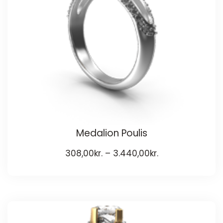
Medalion Poulis
308,00
kr.
–
3.440,00
kr.