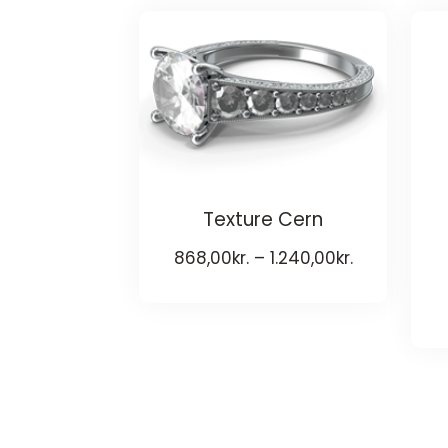
Texture Cern
868,00
kr.
–
1.240,00
kr.