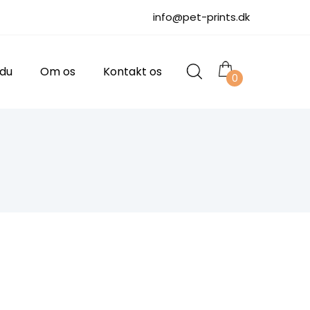
info@pet-prints.dk
 du
Om os
Kontakt os
0