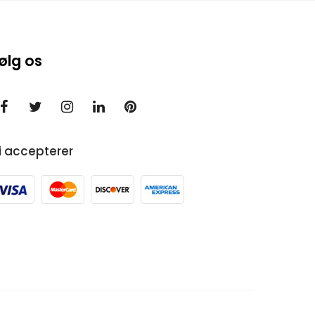
ølg os
i accepterer