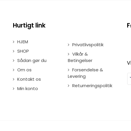
Hurtigt link
F
HJEM
Privatlivspolitik
SHOP
Vilkår &
Sådan gør du
Betingelser
V
Om os
Forsendelse &
Levering
Kontakt os
Returneringspolitik
Min konto