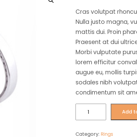
Cras volutpat rhoncu
Nulla justo magna, vu
mattis dui. Proin pha
Praesent at dui ultrice
Morbi vulputate purus
lorem efficitur convall
augue eu, mollis turp
sodales nibh volutpat 
condimentum sit amet
Wedding
Add t
Ring
quantity
Category:
Rings