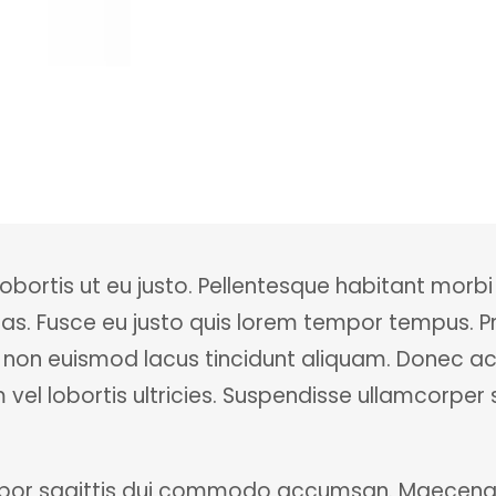
 lobortis ut eu justo. Pellentesque habitant morbi
. Fusce eu justo quis lorem tempor tempus. Praes
 non euismod lacus tincidunt aliquam. Donec ac
m vel lobortis ultricies. Suspendisse ullamcorper s
empor sagittis dui commodo accumsan. Maecenas