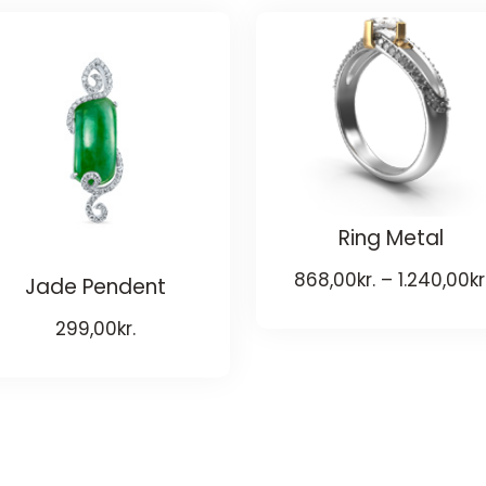
Ring Metal
868,00
kr.
–
1.240,00
kr
Jade Pendent
299,00
kr.