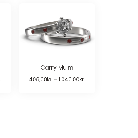
Carry Mulm
.
408,00
kr.
–
1.040,00
kr.